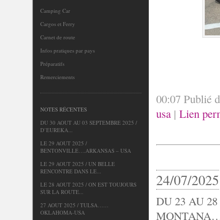
Camping Car
Cargos et Ferry
Carnet de route
Infos pratiques par pays
Préparatifs
Remerciements
00:07 Publié 
NOTES RÉCENTES
usa
|
Lien per
DU 30 AOUT AU 03 SEPTEMBRE 2025 /
D’EUREKA...
LE 29 AOUT 2025 /
BENTONVILLE….ARKANSAS – USA
LE 29 AOUT 2025 / UN BELLE
RENCONTRE DANS LE...
24/07/2025
LE 28 AOUT 2025 / ON EST TOUJOURS
SUR LA ROUTE...
DU 23 AU 28
27 AOUT 2025 / TULSA……
MONTANA
OKLAHOMA-USA