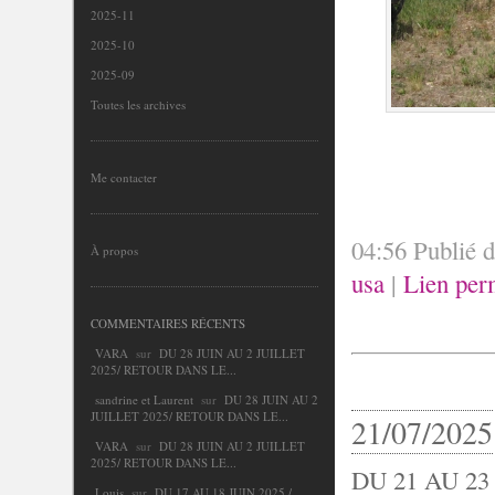
2025-11
2025-10
2025-09
Toutes les archives
Me contacter
04:56 Publié 
À propos
usa
|
Lien per
COMMENTAIRES RÉCENTS
VARA
sur
DU 28 JUIN AU 2 JUILLET
2025/ RETOUR DANS LE...
sandrine et Laurent
sur
DU 28 JUIN AU 2
JUILLET 2025/ RETOUR DANS LE...
21/07/2025
VARA
sur
DU 28 JUIN AU 2 JUILLET
2025/ RETOUR DANS LE...
DU 21 AU 23
Louis
sur
DU 17 AU 18 JUIN 2025 /