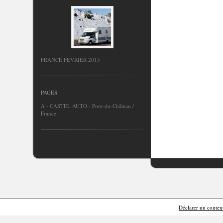
FRANCE FEVRIER 2015
PAGES
A - CASTEL AUTO - Pont-du-Château /
France
Déclarer un contenu