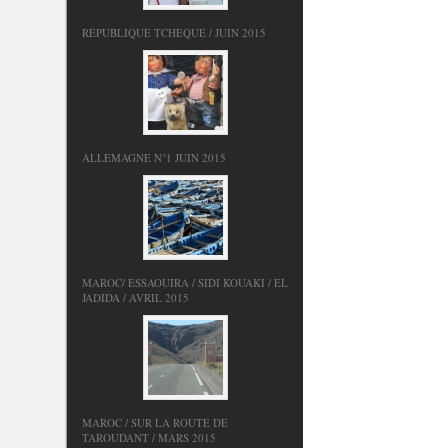
REPUBLIQUE TCHEQUE / JUIN 2015
ALLEMAGNE N°1 JUIN 2015
MAROC/ ESSAOUIRA / SIDI KOUAKI / EL
JADIDA / AVRIL 2015
MAROC / SUR LA ROUTE DE
TAROUDANT / MARS 2015