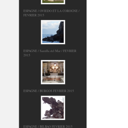
ESPAGNE / OVIEDO ET LA COROGNE /
FEVRIER 2015
ESPAGNE / Santilla del Mar / FEVRIER
2015
ESPAGNE / BURGOS FEVRIER 2015
ESPAGNE / BILBAO FEVRIER 2015