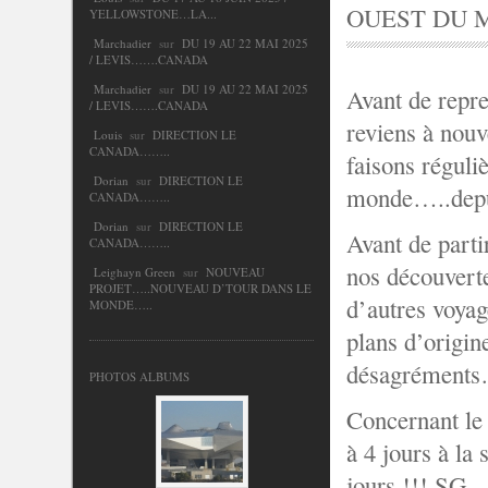
OUEST DU 
YELLOWSTONE…LA...
Marchadier
sur
DU 19 AU 22 MAI 2025
/ LEVIS…….CANADA
Marchadier
sur
DU 19 AU 22 MAI 2025
Avant de repre
/ LEVIS…….CANADA
reviens à nou
Louis
sur
DIRECTION LE
CANADA……..
faisons réguli
Dorian
sur
DIRECTION LE
monde…..depui
CANADA……..
Dorian
sur
DIRECTION LE
Avant de parti
CANADA……..
nos découverte
Leighayn Green
sur
NOUVEAU
PROJET…..NOUVEAU D’TOUR DANS LE
d’autres voyag
MONDE…..
plans d’origine
désagrément
PHOTOS ALBUMS
Concernant le 
à 4 jours à la
jours !!! SG