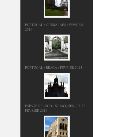
PORTUGAL / GUIMARAES / FEVRIER
2015
PORTUGAL / BRAGA / FEVRIER 2015
ESPAGNE / LUGO - ST JACQUES - TUI /
FEVRIER 2015