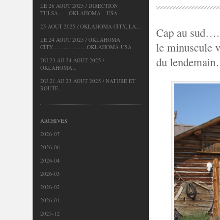
LE 26 AOUT 2025 / DIRECTION
TULSA……OKLAHOMA – USA
25 AOUT 2025 / OKLAHOMA CITY, LA...
Cap au sud…..
LE 24 AOUT 2025 / OKLAHOMA
le minuscule v
CITY……………….OKLAHOMA-USA
du lendemain
DU 23 AU 24 AOUT 2025 /
OKLAHOMA...
DU 21 AU 23 AOUT 2025 / NATURE ET
ROUTE...
ARCHIVES
2026-07
2026-06
2026-04
2026-03
2026-02
2026-01
2025-12