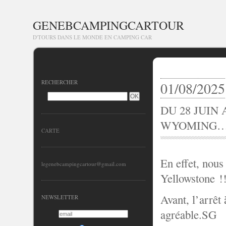
GENEBCAMPINGCARTOUR
D'TOURS DANS LE MONDE EN CAMPING CAR
RECHERCHER
01/08/2025
DU 28 JUIN 
WYOMING…
CARTE
En effet, nou
legenebcampingcartour@gmail.com
Yellowstone !
Avant, l’arrêt
NEWSLETTER
agréable.SG