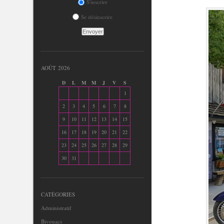
S'inscrire
Se désinscrire
AOÛT 2026
D
L
M
M
J
V
S
1
2
3
4
5
6
7
8
9
10
11
12
13
14
15
16
17
18
19
20
21
22
23
24
25
26
27
28
29
30
31
CATÉGORIES
Administratif
Bivouacs