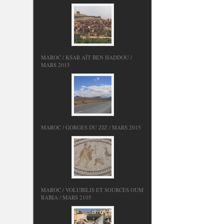
MAROC / KSAR AÏT BEN HADDOU /
MARS 2015
MAROC / GORGES DU ZIZ / MARS 2015
MAROC / VOLUBILIS ET SOURCES OUM
RABIA / MARS 2105