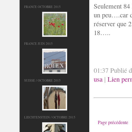
Seulement 84 
FRANCE OCTOBRE 2015
un peu….car d
réserver que 2
18…..
FRANCE JUIN 2015
01:37 Publié 
usa
|
Lien per
SUISSE / OCTOBRE 2015
LIECHTENSTEIN / OCTOBRE 2015
Page précédente