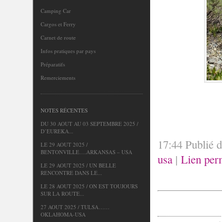
Camping Car
Cargos et Ferry
Carnet de route
Infos pratiques par pays
Préparatifs
Remerciements
NOTES RÉCENTES
DU 30 AOUT AU 03 SEPTEMBRE 2025 /
D’EUREKA...
17:44 Publié 
LE 29 AOUT 2025 /
BENTONVILLE….ARKANSAS – USA
usa
|
Lien per
LE 29 AOUT 2025 / UN BELLE
RENCONTRE DANS LE...
LE 28 AOUT 2025 / ON EST TOUJOURS
SUR LA ROUTE...
27 AOUT 2025 / TULSA……
OKLAHOMA-USA