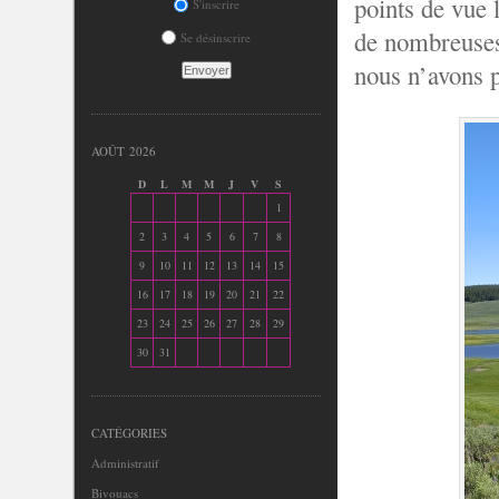
points de vue 
S'inscrire
de nombreuses
Se désinscrire
nous n’avons 
AOÛT 2026
D
L
M
M
J
V
S
1
2
3
4
5
6
7
8
9
10
11
12
13
14
15
16
17
18
19
20
21
22
23
24
25
26
27
28
29
30
31
CATÉGORIES
Administratif
Bivouacs