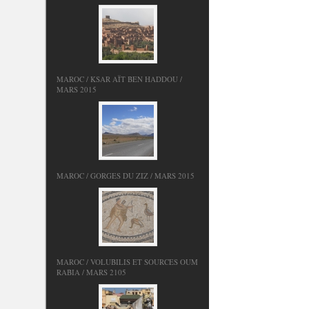
MAROC / KSAR AÏT BEN HADDOU /
MARS 2015
MAROC / GORGES DU ZIZ / MARS 2015
MAROC / VOLUBILIS ET SOURCES OUM
RABIA / MARS 2105