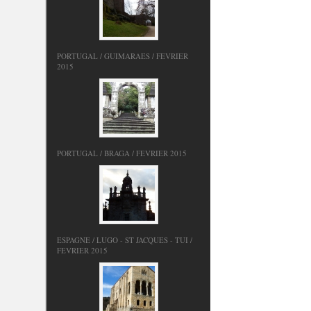
PORTUGAL / GUIMARAES / FEVRIER
2015
PORTUGAL / BRAGA / FEVRIER 2015
ESPAGNE / LUGO - ST JACQUES - TUI /
FEVRIER 2015