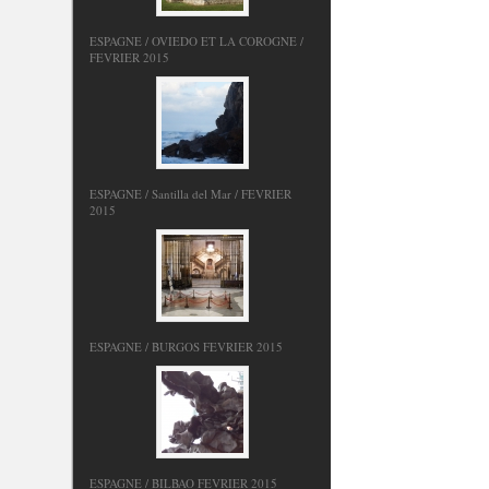
ESPAGNE / OVIEDO ET LA COROGNE /
FEVRIER 2015
ESPAGNE / Santilla del Mar / FEVRIER
2015
ESPAGNE / BURGOS FEVRIER 2015
ESPAGNE / BILBAO FEVRIER 2015