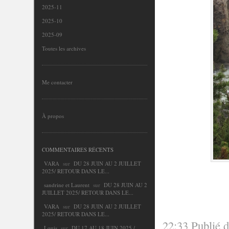
2025-11
2025-10
2025-09
Toutes les archives
Me contacter
À propos
COMMENTAIRES RÉCENTS
VARA
sur
DU 28 JUIN AU 2 JUILLET
2025/ RETOUR DANS LE...
sandrine et Laurent
sur
DU 28 JUIN AU 2
JUILLET 2025/ RETOUR DANS LE...
VARA
sur
DU 28 JUIN AU 2 JUILLET
2025/ RETOUR DANS LE...
22:33 Publié 
Louis
sur
DU 17 AU 18 JUIN 2025 /