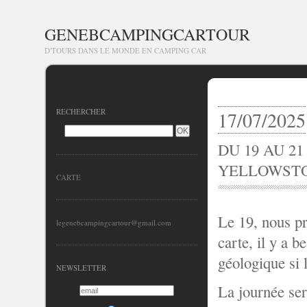
GENEBCAMPINGCARTOUR
D'TOURS DANS LE MONDE EN CAMPING CAR
RECHERCHER
17/07/2025
DU 19 AU 21
YELLOWST
CARTE
Le 19, nous pr
legenebcampingcartour@gmail.com
carte, il y a b
géologique si
NEWSLETTER
La journée ser