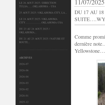
11/07/2025
LE 26 AOUT 2025 / DIRECTION
TULSA……OKLAHOMA – USA
DU 17 AU 1
25 AOUT 2025 / OKLAHOMA CITY, LA...
SUITE….WY
LE 24 AOUT 2025 / OKLAHOMA
CITY……………….OKLAHOMA-USA
DU 23 AU 24 AOUT 2025 /
OKLAHOMA...
Comme promis, 
DU 21 AU 23 AOUT 2025 / NATURE ET
dernière note
ROUTE...
Yellowstone…
ARCHIVES
2026-07
2026-06
2026-04
2026-03
2026-02
2026-01
2025-12