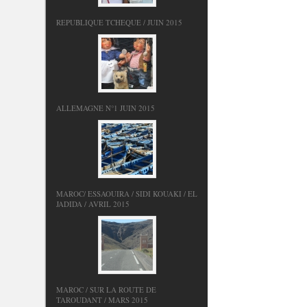
REPUBLIQUE TCHEQUE / JUIN 2015
ALLEMAGNE N°1 JUIN 2015
MAROC/ ESSAOUIRA / SIDI KOUAKI / EL
JADIDA / AVRIL 2015
MAROC / SUR LA ROUTE DE
TAROUDANT / MARS 2015