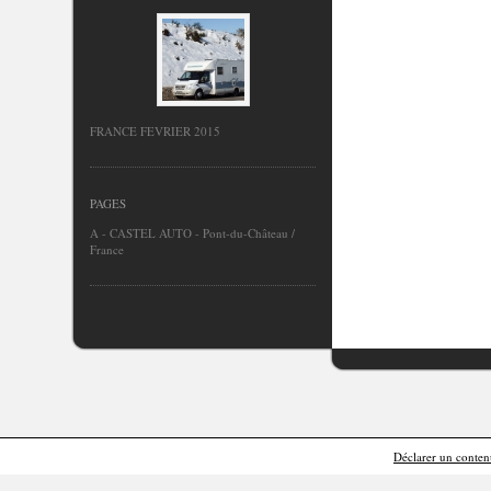
FRANCE FEVRIER 2015
PAGES
A - CASTEL AUTO - Pont-du-Château /
France
Déclarer un contenu