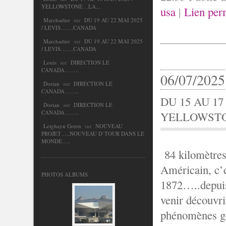
YELLOWSTONE…LA...
usa
|
Lien per
Marchadier
sur
DU 19 AU 22 MAI 2025
/ LEVIS…….CANADA
Marchadier
sur
DU 19 AU 22 MAI 2025
/ LEVIS…….CANADA
Louis
sur
DIRECTION LE
CANADA……..
06/07/2025
Dorian
sur
DIRECTION LE
CANADA……..
DU 15 AU 17
Dorian
sur
DIRECTION LE
CANADA……..
YELLOWSTO
Leighayn Green
sur
NOUVEAU
PROJET…..NOUVEAU D’TOUR DANS LE
MONDE…..
84 kilomètres,
Américain, c’e
PHOTOS ALBUMS
1872…..depuis 
venir découvrir
phénomènes g