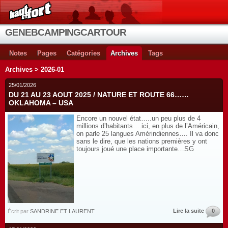
GENEBCAMPINGCARTOUR
Notes
Pages
Catégories
Archives
Tags
Archives > 2026-01
25/01/2026
DU 21 AU 23 AOUT 2025 / NATURE ET ROUTE 66……
OKLAHOMA – USA
Encore un nouvel état…..un peu plus de 4
millions d’habitants….ici, en plus de l’Américain,
on parle 25 langues Amérindiennes…. Il va donc
sans le dire, que les nations premières y ont
toujours joué une place importante…SG
Lire la suite
0
Écrit par
SANDRINE ET LAURENT