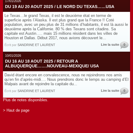
17/01/2026
DU 19 AU 20 AOUT 2025 / LE NORD DU TEXAS……USA
Le Texas…le grand Texas, il est le deuxième état en terme de
superficie après l’Alaska. Il est plus grand que la France !! Coté
population, avec un peu plus de 31 millions d’habitants, il est là aussi le
deuxième après la Californie. 80 % des Texans sont citadins. Sa
capitale est Austin….. mais 15 millions résident dans les villes de
Houston et Dallas. Début 2017, nous avions découvert le...
Lire la suite
0
Écrit par
SANDRINE ET LAURENT
10/01/2026
DU 16 AU 18 AOUT 2025 / RETOUR A
ALBUQUERQUE…….NOUVEAU-MEXIQUE/ USA
David étant encore en convalescence, nous ne rejoindrons nos amis
qu’en fin d’après-midi…. Nous prendrons donc le temps au camping d’El
Malpais avant de rejoindre la capitale du...
Lire la suite
0
Écrit par
SANDRINE ET LAURENT
Plus de notes disponibles.
> Haut de page