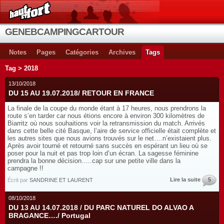
GENEBCAMPINGCARTOUR
Notes
Pages
Catégories
Archives
Tags
Tag > 2018
13/10/2018
DU 15 AU 19.07.2018/ RETOUR EN FRANCE
La finale de la coupe du monde étant à 17 heures, nous prendrons la
route s’en tarder car nous étions encore à environ 300 kilomètres de
Biarritz où nous souhaitions voir la retransmission du match. Arrivés
dans cette belle cité Basque, l’aire de service officielle était complète et
les autres sites que nous avions trouvés sur le net….n’existaient plus.
Après avoir tourné et retourné sans succès en espérant un lieu où se
poser pour la nuit et pas trop loin d’un écran. La sagesse féminine
prendra la bonne décision…..cap sur une petite ville dans la
campagne !!
Lire la suite
5
Écrit par
SANDRINE ET LAURENT
08/10/2018
DU 13 AU 14.07.2018 / DU PARC NATUREL DO ALVAO A
BRAGANCE…./ Portugal