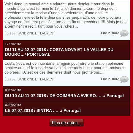
Voici donc un nouvel article relatant notre dernier « tour dans le
monde » qui s’est terminé le 19 juillet dernier….Comme déjà écrit
précédemment la reprise d’une vie sédentaire, d’une activité
professionnelle et la tête déjà dans les préparatifs de notre prochain
voyage ne facilitent pas l’écriture de la fin du précédent !!!! Mais je tiens
à terminer ce récit, tant pour vous, chers...
Lire la suite
0
Écrit par
SANDRINE ET LAURENT
17/09/2018
DU 11 AU 12.07.2018 / COSTA NOVA ET LA VALLEE DU
DOURO…/ PORTUGAL
Costa Nova est connue dans la région pour être une station balnéaire
propice au surf le long de sa belle plage mais aussi pour ses maisons
colorées….C’est de ces dernières dont nous profiterons...
Lire la suite
2
Écrit par
SANDRINE ET LAURENT
09/09/2018
DU 10 AU 11.07.2018 / DE COIMBRA A AVEIRO……/ Portugal
02/09/2018
LE 07.07.2018 / SINTRA ……/ Portugal
Plus de notes...