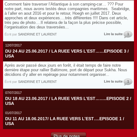
Comment faire traverser l’Atlantique à son camping-car… ??? Pour
notre part, nous avons testés deux compagnies maritimes. Seabridge,
à l’aller en aout 2016 et pour le retour, Hoegh en juillet 2017. Deux
approches et deux expériences….très différentes !!!! Dans cet article,
très peu de photo….Il relatera de la façon la plus précise possible,
l’organisation des deux traversées...
Lire la suite
1
Écrit par
SANDRINE ET LAURENT
12/07/2017
DU 24 AU 25.06.2017 / LA RUEE VERS L’EST……EPISODE 3 /
USA
Après avoir passé deux jours en forêt, il était temps de faire notre
dernière étape pour rallier Baltimore, port de départ pour Sukha. Nous
décidions d’y aller en repérage pour notamment organiser...
Lire la suite
1
Écrit par
SANDRINE ET LAURENT
07/07/2017
DU 18 AU 23.06.2017 / LA RUEE VERS L’EST……..EPISODE 2 /
USA
01/07/2017
DU 11 AU 18.06.2017/ LA RUEE VERS L’EST….EPISODE 1 /
USA
Plus de notes...