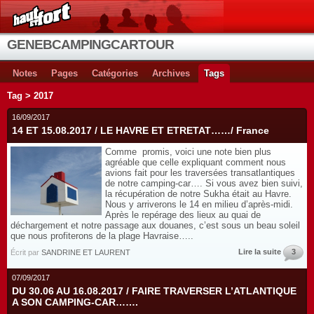
GENEBCAMPINGCARTOUR
Notes
Pages
Catégories
Archives
Tags
Tag > 2017
16/09/2017
14 ET 15.08.2017 / LE HAVRE ET ETRETAT……/ France
Comme promis, voici une note bien plus
agréable que celle expliquant comment nous
avions fait pour les traversées transatlantiques
de notre camping-car…. Si vous avez bien suivi,
la récupération de notre Sukha était au Havre.
Nous y arriverons le 14 en milieu d’après-midi.
Après le repérage des lieux au quai de
déchargement et notre passage aux douanes, c’est sous un beau soleil
que nous profiterons de la plage Havraise…..
Lire la suite
3
Écrit par
SANDRINE ET LAURENT
07/09/2017
DU 30.06 AU 16.08.2017 / FAIRE TRAVERSER L’ATLANTIQUE
A SON CAMPING-CAR…….