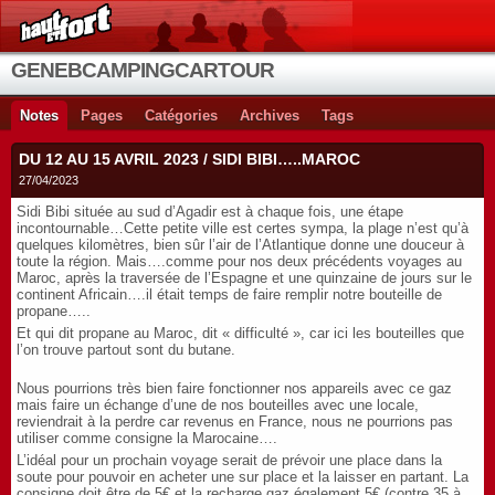
GENEBCAMPINGCARTOUR
Notes
Pages
Catégories
Archives
Tags
DU 12 AU 15 AVRIL 2023 / SIDI BIBI…..MAROC
27/04/2023
Sidi Bibi située au sud d’Agadir est à chaque fois, une étape
incontournable…Cette petite ville est certes sympa, la plage n’est qu’à
quelques kilomètres, bien sûr l’air de l’Atlantique donne une douceur à
toute la région. Mais….comme pour nos deux précédents voyages au
Maroc, après la traversée de l’Espagne et une quinzaine de jours sur le
continent Africain….il était temps de faire remplir notre bouteille de
propane…..
Et qui dit propane au Maroc, dit « difficulté », car ici les bouteilles que
l’on trouve partout sont du butane.
Nous pourrions très bien faire fonctionner nos appareils avec ce gaz
mais faire un échange d’une de nos bouteilles avec une locale,
reviendrait à la perdre car revenus en France, nous ne pourrions pas
utiliser comme consigne la Marocaine….
L’idéal pour un prochain voyage serait de prévoir une place dans la
soute pour pouvoir en acheter une sur place et la laisser en partant. La
consigne doit être de 5€ et la recharge gaz également 5€ (contre 35 à