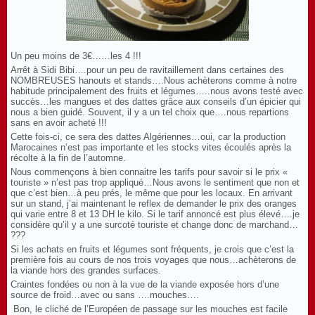
Un peu moins de 3€……les 4 !!!
Arrêt à Sidi Bibi….pour un peu de ravitaillement dans certaines des
NOMBREUSES hanouts et stands….Nous achèterons comme à notre
habitude principalement des fruits et légumes…..nous avons testé avec
succès…les mangues et des dattes grâce aux conseils d’un épicier qui
nous a bien guidé. Souvent, il y a un tel choix que….nous repartions
sans en avoir acheté !!!
Cette fois-ci, ce sera des dattes Algériennes…oui, car la production
Marocaines n’est pas importante et les stocks vites écoulés après la
récolte à la fin de l’automne.
Nous commençons à bien connaitre les tarifs pour savoir si le prix «
touriste » n’est pas trop appliqué…Nous avons le sentiment que non et
que c’est bien…à peu prés, le même que pour les locaux. En arrivant
sur un stand, j’ai maintenant le reflex de demander le prix des oranges
qui varie entre 8 et 13 DH le kilo. Si le tarif annoncé est plus élevé….je
considère qu’il y a une surcoté touriste et change donc de marchand…
???
Si les achats en fruits et légumes sont fréquents, je crois que c’est la
première fois au cours de nos trois voyages que nous…achèterons de
la viande hors des grandes surfaces.
Craintes fondées ou non à la vue de la viande exposée hors d’une
source de froid…avec ou sans ….mouches….
Bon, le cliché de l’Européen de passage sur les mouches est facile