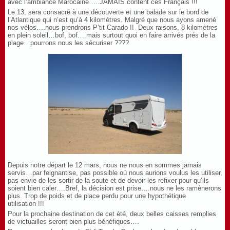
avec l’ambiance Marocaine…..JAMAIS content ces Français !!!
Le 13, sera consacré à une découverte et une balade sur le bord de
l’Atlantique qui n’est qu’à 4 kilomètres. Malgré que nous ayons amené
nos vélos….nous prendrons P’tit Carado !! Deux raisons, 8 kilomètres
en plein soleil…bof, bof….mais surtout quoi en faire arrivés prés de la
plage…pourrons nous les sécuriser ????
Depuis notre départ le 12 mars, nous ne nous en sommes jamais
servis…par feignantise, pas possible où nous aurions voulus les utiliser,
pas envie de les sortir de la soute et de devoir les refixer pour qu’ils
soient bien caler….Bref, la décision est prise….nous ne les ramènerons
plus. Trop de poids et de place perdu pour une hypothétique
utilisation !!!
Pour la prochaine destination de cet été, deux belles caisses remplies
de victuailles seront bien plus bénéfiques….